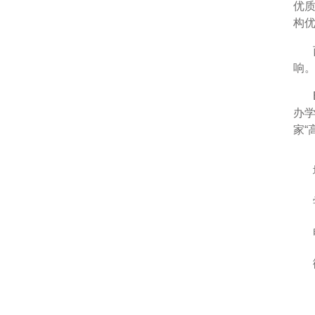
优
构
响
办
家“