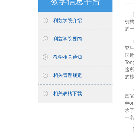
教学信息平台
利兹学院介绍
机
的
利兹学院要闻
究生
国近
教学相关通知
To
这所
相关管理规定
的
相关表格下载
国“
Wo
承了
一