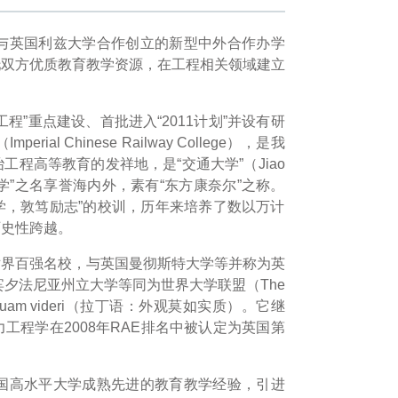
与英国利兹大学合作创立的新型中外合作办学
托双方优质教育教学资源，在工程相关领域建立
5工程”重点建设、首批进入“2011计划”并设有研
Chinese Railway College），是我
程高等教育的发祥地，是“交通大学”（Jiao
交通大学”之名享誉海内外，素有“东方康奈尔”之称。
学，敦笃励志”的校训，历年来培养了数以万计
历史性跨越。
世界百强名校，与英国曼彻斯特大学等并称为英
宾夕法尼亚州立大学等同为世界大学联盟（The
sse quam videri（拉丁语：外观莫如实质）。它继
程学在2008年RAE排名中被认定为英国第
。
国高水平大学成熟先进的教育教学经验，引进