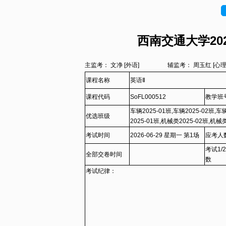
西南交通大学202
主监考： 文净 [外语]
辅监考： 周玉红 [
课程名称
英语Ⅱ
课程代码
SoFL000512
教学班
车辆2025-01班,车辆2025-02班,车辆
优选班级
2025-01班,机械类2025-02班,机械类
机械类2025-07班,机械类2025-08班
考试时间
2026-06-29 星期一 第1场
应考人
12班,能动类2025-01班,能动类2025
考试1/
2025-01班,高分子2025-02班,化学2
全部交卷时间
数
考试纪律：