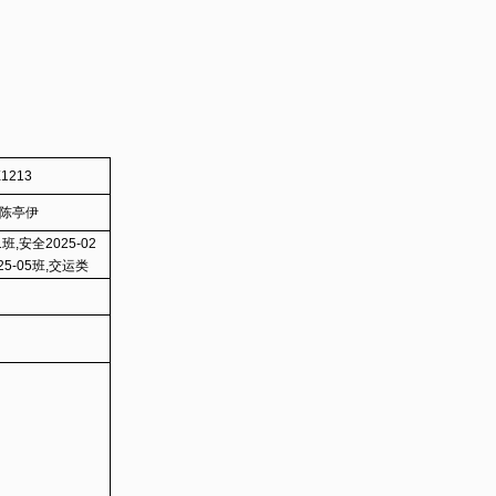
213
陈亭伊
班,安全2025-02
25-05班,交运类
物流类2025-03班,
理2025-01班,物理
25-01班,设计类
,工设2025-02班,交