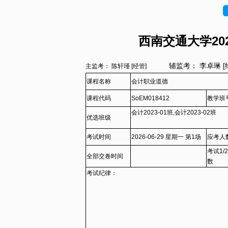
西南交通大学202
辅监考： 李卓琳 
主监考： 陈轩瑾 [经管]
课程名称
会计职业道德
课程代码
SoEM018412
教学班
会计2023-01班,会计2023-02班
优选班级
考试时间
2026-06-29 星期一 第1场
应考人
考试1/
全部交卷时间
数
考试纪律：