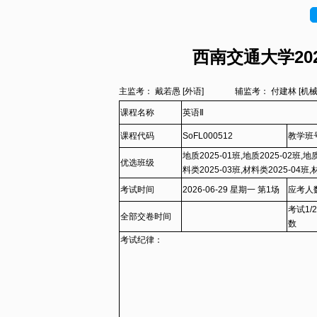
西南交通大学202
主监考： 戴若愚 [外语]
辅监考： 付建林 [
课程名称
英语Ⅱ
课程代码
SoFL000512
教学班
地质2025-01班,地质2025-02班,地质
优选班级
料类2025-03班,材料类2025-04班,
08班,材料类2025-09班,生物2025-0
考试时间
2026-06-29 星期一 第1场
应考人
制药2025-02班,制药2025-03班,制药
考试1/
2025-01班,消防2025-02班,测绘类2
全部交卷时间
数
绘类2025-05班,测绘类2025-06班,
考试纪律：