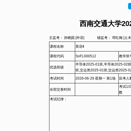
西南交通大学202
主监考： 孙晓园 [外语]
辅监考： 邓红梅 [
课程名称
英语Ⅱ
课程代码
SoFL000512
教学班
半导体2025-01班,半导体2025-02班
优选班级
班,交运类2025-01班,交运类2025-0
2025-06班,交运类2025-07班,交运类
考试时间
2026-06-29 星期一 第1场
应考人
物流类2025-04班,电讯2025-01班,电
考试1/
2025-02班,物理2025-03班,物理20
全部交卷时间
数
2025-02班,设计类2025-03班,设计类
考试纪律：
运(詹院)2025-01班