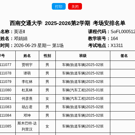
打印
关闭
西南交通大学 2025-2026第2学期 考场安排名单
程名称：
英语Ⅱ
课程代码：
SoFL00051
师姓名：
邓娟娟
教学班号：
164
试时间：
2026-06-29 星期一 第1场
考试地点：
X1311
学号
姓名
性别
班级
签名
111077
贾明宇
男
车辆(轨道车辆)2025-02班
111078
谭萌
男
车辆(轨道车辆)2025-02班
111079
李红林
男
车辆(轨道车辆)2025-02班
111080
杜其林
男
车辆(汽车工程)2025-01班
111081
何彦熹
女
车辆(汽车工程)2025-01班
111083
胡占君
男
车辆(轨道车辆)2025-02班
111084
邓坤
男
车辆(轨道车辆)2025-02班
斯木巴特·达
111085
女
车辆(轨道车辆)2025-02班
列里汉